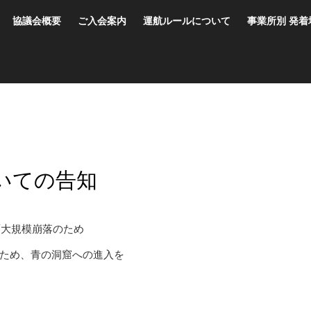
協議会概要
ご入会案内
運航ルールについて
事業所別 発着
いての告知
面大規模崩落のため
ため、青の洞窟への進入を