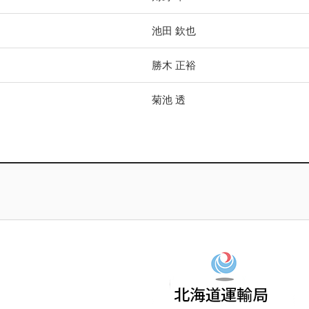
池田 欽也
勝木 正裕
菊池 透