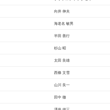
向井 伸夫
海老名 敏男
半田 善行
杉山 昭
太田 良雄
西條 文雪
山川 良一
田中 徹
澤井 雄三