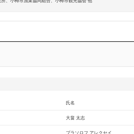
所、小樽市漁業協同組合、小樽市観光協会 他
氏名
大畠 太志
プラソロフ アレクセイ