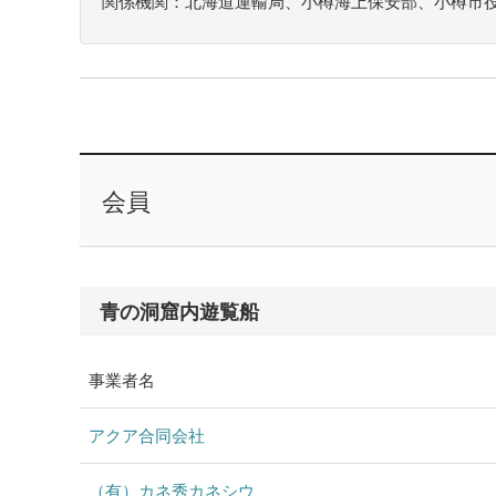
関係機関：北海道運輸局、小樽海上保安部、小樽市役
会員
青の洞窟内遊覧船
事業者名
アクア合同会社
（有）カネ秀カネシウ