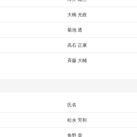
大橋 光政
菊池 透
高石 正康
斉藤 大輔
氏名
）
松永 芳和
角野 章